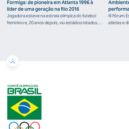
Formiga: de pioneira em Atlanta 1996 à
Ambiente
líder de uma geração na Rio 2016
performa
Jogadora esteve na estreia olímpica do futebol
III Fórum 
feminino e, 20 anos depois, viu estádios lotados
atletas e d
nos Jogos Olímpicos no Brasil
ambientes 
desenvolvi
resultados