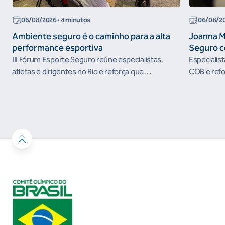
06/08/2026
• 4 minutos
06/08/2
Ambiente seguro é o caminho para a alta
Joanna M
performance esportiva
Seguro c
III Fórum Esporte Seguro reúne especialistas,
Especialis
atletas e dirigentes no Rio e reforça que
COB e refo
ambientes protegidos são condição para o
esportivos
desenvolvimento esportivo e a conquista de
resultados