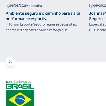
06/08/2026
• 4 minutos
06/08/2
Ambiente seguro é o caminho para a alta
Joanna M
performance esportiva
Seguro c
III Fórum Esporte Seguro reúne especialistas,
Especialis
atletas e dirigentes no Rio e reforça que
COB e refo
ambientes protegidos são condição para o
esportivos
desenvolvimento esportivo e a conquista de
resultados