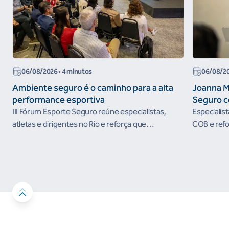
06/08/2026
• 4 minutos
06/08/2
Ambiente seguro é o caminho para a alta
Joanna M
performance esportiva
Seguro c
III Fórum Esporte Seguro reúne especialistas,
Especialis
atletas e dirigentes no Rio e reforça que
COB e refo
ambientes protegidos são condição para o
esportivos
desenvolvimento esportivo e a conquista de
resultados