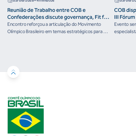
05/08/2026
• 4 minutos
05/08/2
Reunião de Trabalho entre COB e
COB dispo
Confederações discute governança, Fit for
III Fóru
the Future e presença do Brasil em
Encontro reforçou a articulação do Movimento
Evento será
organismos internacionais
Olímpico Brasileiro em temas estratégicos para os
especialist
próximos ciclos
Janeiro