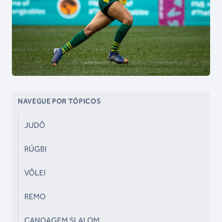
NAVEGUE POR TÓPICOS
JUDÔ
RÚGBI
VÔLEI
REMO
CANOAGEM SLALOM