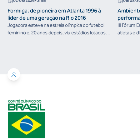
07/08/2026
• 2min
06/08/2
Formiga: de pioneira em Atlanta 1996 à
Ambiente
líder de uma geração na Rio 2016
performa
Jogadora esteve na estreia olímpica do futebol
III Fórum 
feminino e, 20 anos depois, viu estádios lotados
atletas e d
nos Jogos Olímpicos no Brasil
ambientes 
desenvolvi
resultados