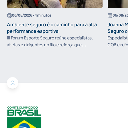
06/08/2026
• 4 minutos
06/08/2
Ambiente seguro é o caminho para a alta
Joanna M
performance esportiva
Seguro c
III Fórum Esporte Seguro reúne especialistas,
Especialis
atletas e dirigentes no Rio e reforça que
COB e refo
ambientes protegidos são condição para o
esportivos
desenvolvimento esportivo e a conquista de
resultados