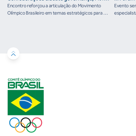
the Future e presença do Brasil em
Encontro reforçou a articulação do Movimento
Evento será
organismos internacionais
Olímpico Brasileiro em temas estratégicos para os
especialist
próximos ciclos
Janeiro