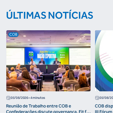
ÚLTIMAS NOTÍCIAS
COB
05/08/2026
• 4 minutos
05/08/2
Reunião de Trabalho entre COB e
COB dispo
Confederações discute governança, Fit for
III Fóru