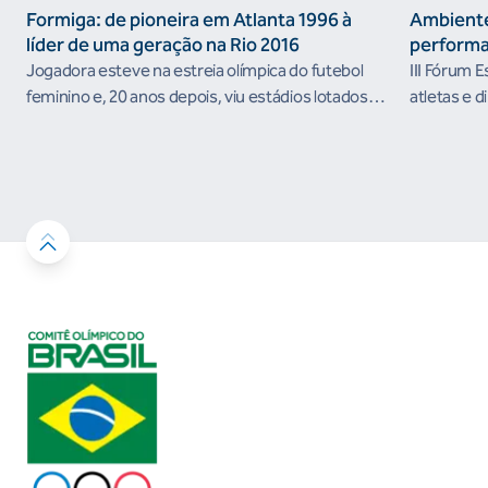
Formiga: de pioneira em Atlanta 1996 à
Ambiente
líder de uma geração na Rio 2016
performa
Jogadora esteve na estreia olímpica do futebol
III Fórum 
feminino e, 20 anos depois, viu estádios lotados
atletas e d
nos Jogos Olímpicos no Brasil
ambientes 
desenvolvi
resultados