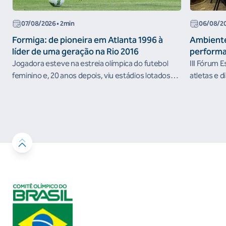
07/08/2026
• 2min
06/08/2
Formiga: de pioneira em Atlanta 1996 à
Ambiente
líder de uma geração na Rio 2016
performa
Jogadora esteve na estreia olímpica do futebol
III Fórum 
feminino e, 20 anos depois, viu estádios lotados
atletas e d
nos Jogos Olímpicos no Brasil
ambientes 
desenvolvi
resultados