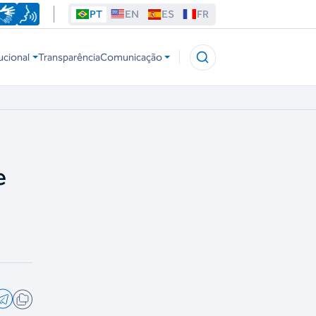
PT
EN
ES
FR
ucional
Transparência
Comunicação
e