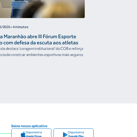
8/2026
• 4 minutos
05/08/2026
• 4 minutos
a Maranhão abre III Fórum Esporte
Reunião de Trabal
o com defesa da escuta aos atletas
Confederações disc
the Future e prese
ista destaca 'coragem institucional' do COB e reforça
Encontro reforçou a artic
organismos intern
cia de construir ambientes esportivos mais seguros
Brasileiro em temas estrat
Baixe nosso aplicativo
Disponível na
Disponível na
Apple Store
Google Play