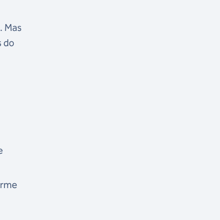
s. Mas
s do
e
erme
.