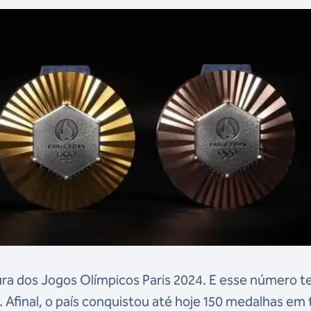
tura dos Jogos Olímpicos Paris 2024. E esse número 
l. Afinal, o país conquistou até hoje 150 medalhas em