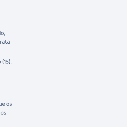
do,
rata
(15),
ue os
bos