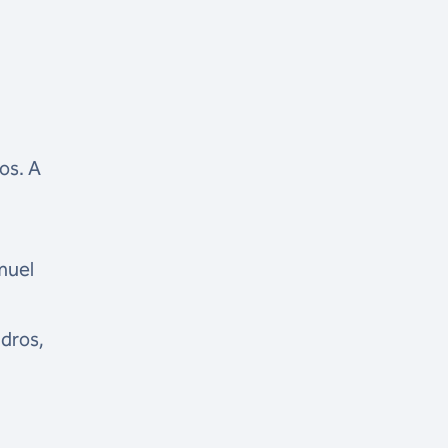
os. A
a
muel
.
adros,