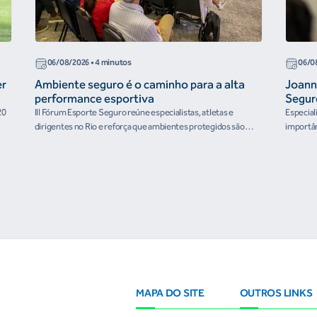
06/08/2026
• 4 minutos
06/0
er
Ambiente seguro é o caminho para a alta
Joann
performance esportiva
Segur
20
III Fórum Esporte Seguro reúne especialistas, atletas e
Especial
dirigentes no Rio e reforça que ambientes protegidos são
importân
condição para o desenvolvimento esportivo e a conquista de
resultados
MAPA DO SITE
OUTROS LINKS