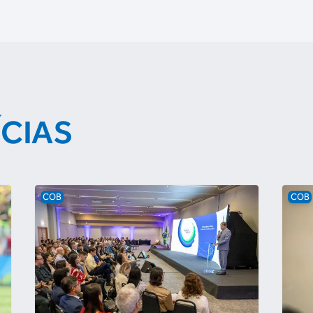
ÍCIAS
COB
COB