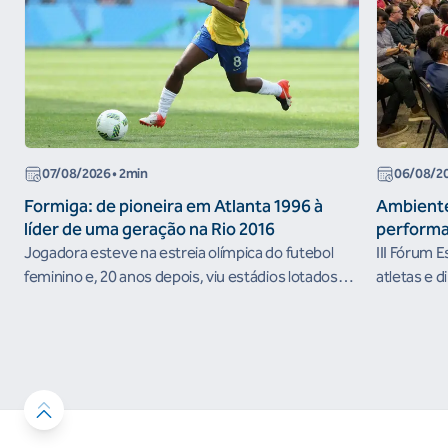
07/08/2026
• 2min
06/08/2
Formiga: de pioneira em Atlanta 1996 à
Ambiente
líder de uma geração na Rio 2016
performa
Jogadora esteve na estreia olímpica do futebol
III Fórum 
feminino e, 20 anos depois, viu estádios lotados
atletas e d
nos Jogos Olímpicos no Brasil
ambientes 
desenvolvi
resultados