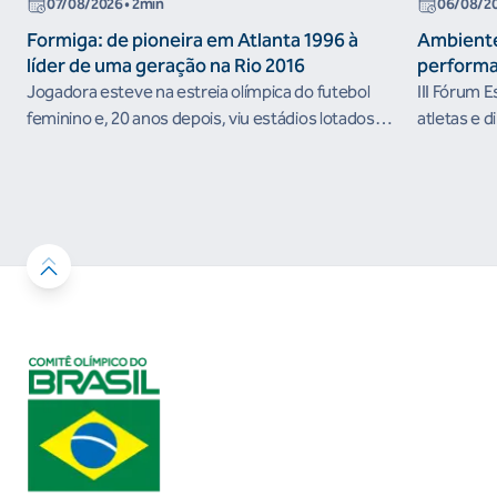
07/08/2026
• 2min
06/08/2
Formiga: de pioneira em Atlanta 1996 à
Ambiente
líder de uma geração na Rio 2016
performa
Jogadora esteve na estreia olímpica do futebol
III Fórum 
feminino e, 20 anos depois, viu estádios lotados
atletas e d
nos Jogos Olímpicos no Brasil
ambientes 
desenvolvi
resultados