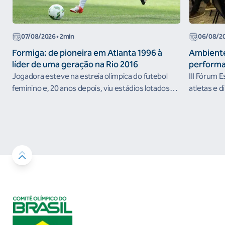
07/08/2026
• 2min
06/08/2
Formiga: de pioneira em Atlanta 1996 à
Ambiente
líder de uma geração na Rio 2016
performa
Jogadora esteve na estreia olímpica do futebol
III Fórum 
feminino e, 20 anos depois, viu estádios lotados
atletas e d
nos Jogos Olímpicos no Brasil
ambientes 
desenvolvi
resultados