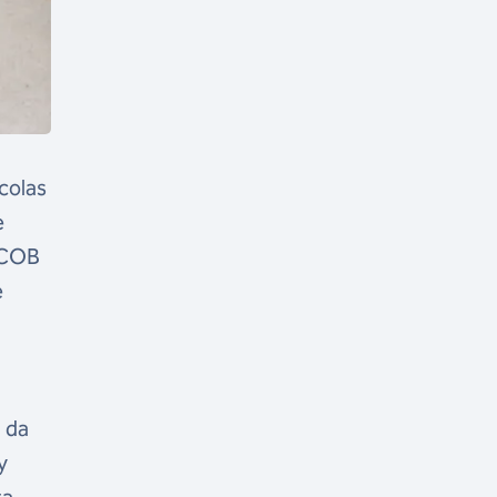
colas
e
 COB
e
 da
y