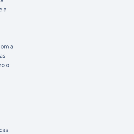
ta
e a
 com a
cas
mo o
icas