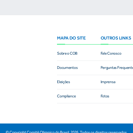
MAPA DO SITE
OUTROS LINKS
Sobre o COB
Fale Conosco
Documentos
Perguntas Frequent
Eleições
Imprensa
Compliance
Fotos
© Copyright Comitê Olimpico do Brasil,
2026
. Todos os direitos reservados.