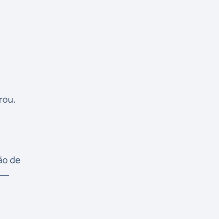
rou.
ão de
s —