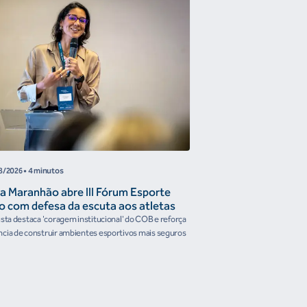
8/2026
• 4 minutos
05/08/2026
• 4 minutos
a Maranhão abre III Fórum Esporte
Reunião de Trabal
o com defesa da escuta aos atletas
Confederações disc
the Future e prese
ista destaca 'coragem institucional' do COB e reforça
Encontro reforçou a artic
organismos intern
cia de construir ambientes esportivos mais seguros
Brasileiro em temas estrat