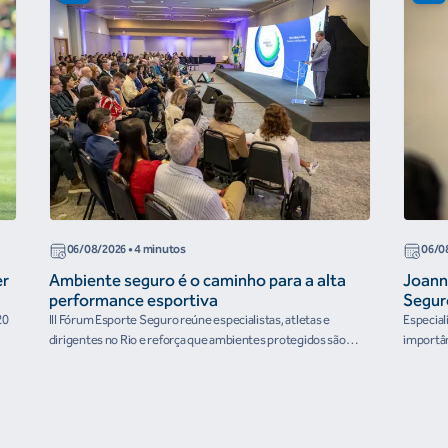
06/08/2026
• 4 minutos
06/0
er
Ambiente seguro é o caminho para a alta
Joann
performance esportiva
Segur
20
III Fórum Esporte Seguro reúne especialistas, atletas e
Especial
dirigentes no Rio e reforça que ambientes protegidos são
importân
condição para o desenvolvimento esportivo e a conquista de
resultados