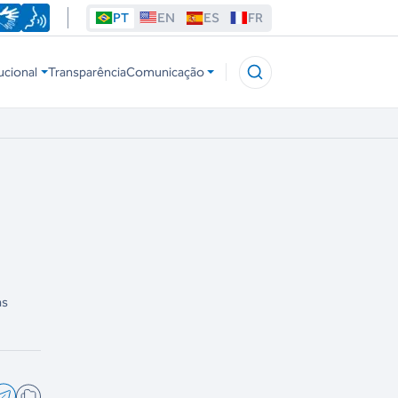
PT
EN
ES
FR
ucional
Transparência
Comunicação
às