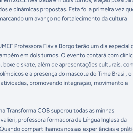
l em 2023. Realizada em dois turnos, a ação possibili
 e dinâmicas propostas. Esta foi a primeira vez qu
, marcando um avanço no fortalecimento da cultura
a UMEF Professora Flávia Borgo terão um dia especial
 também em dois turnos. O evento contará com clíni
, boxe e skate, além de apresentações culturais, co
 olímpicos e a presença do mascote do Time Brasil, o
as atividades, promovendo integração, movimento e
ma Transforma COB superou todas as minhas
avalieri, professora formadora de Língua Inglesa da
. “Quando compartilhamos nossas experiências e prát