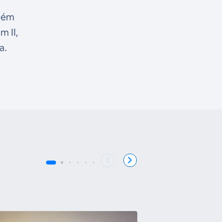
mbém
m II,
a.
COB