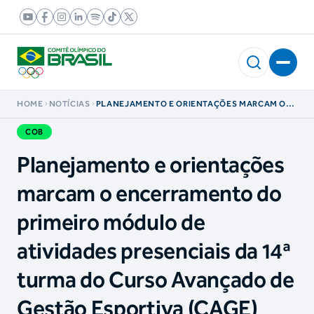
HOME
NOTÍCIAS
PLANEJAMENTO E ORIENTAÇÕES MARCAM O
ENCERRAMENTO DO PRIMEIRO MÓDULO DE
ATIVIDADES PRESENCIAIS DA 14ª TURMA DO
COB
CURSO AVANÇADO DE GESTÃO ESPORTIVA
(CAGE)
Planejamento e orientações
marcam o encerramento do
primeiro módulo de
atividades presenciais da 14ª
turma do Curso Avançado de
Gestão Esportiva (CAGE)