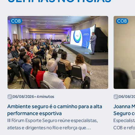
COB
COB
06/08/2026
• 4 minutos
06/08/2
Ambiente seguro é o caminho para a alta
Joanna M
performance esportiva
Seguro c
III Fórum Esporte Seguro reúne especialistas,
Especialis
atletas e dirigentes no Rio e reforça que
COB e refo
ambientes protegidos são condição para o
esportivos