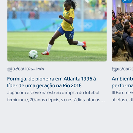
07/08/2026
• 2min
06/08/2
Formiga: de pioneira em Atlanta 1996 à
Ambiente
líder de uma geração na Rio 2016
performa
Jogadora esteve na estreia olímpica do futebol
III Fórum 
feminino e, 20 anos depois, viu estádios lotados
atletas e d
nos Jogos Olímpicos no Brasil
ambientes 
desenvolvi
resultados