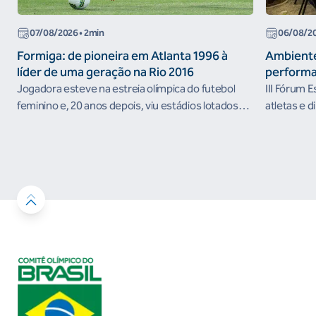
07/08/2026
• 2min
06/08/2
Formiga: de pioneira em Atlanta 1996 à
Ambiente
líder de uma geração na Rio 2016
performa
Jogadora esteve na estreia olímpica do futebol
III Fórum 
feminino e, 20 anos depois, viu estádios lotados
atletas e d
nos Jogos Olímpicos no Brasil
ambientes 
desenvolvi
resultados