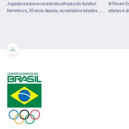
Jogadora esteve na estreia olímpica do futebol
III Fórum 
feminino e, 20 anos depois, viu estádios lotados
atletas e d
nos Jogos Olímpicos no Brasil
ambientes 
desenvolvi
resultados