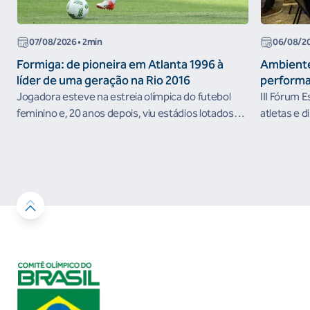
07/08/2026
• 2min
06/08/2
Formiga: de pioneira em Atlanta 1996 à
Ambiente
líder de uma geração na Rio 2016
performa
Jogadora esteve na estreia olímpica do futebol
III Fórum 
feminino e, 20 anos depois, viu estádios lotados
atletas e d
nos Jogos Olímpicos no Brasil
ambientes 
desenvolvi
resultados