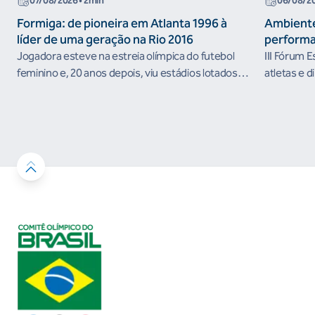
07/08/2026
• 2min
06/08/2
Formiga: de pioneira em Atlanta 1996 à
Ambiente
líder de uma geração na Rio 2016
performa
Jogadora esteve na estreia olímpica do futebol
III Fórum 
feminino e, 20 anos depois, viu estádios lotados
atletas e d
nos Jogos Olímpicos no Brasil
ambientes 
desenvolvi
resultados