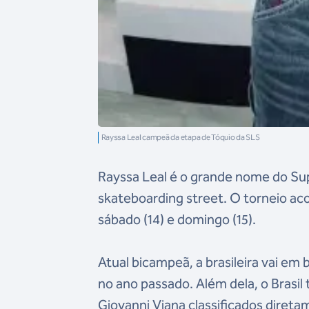
Rayssa Leal campeã da etapa de Tóquio da SLS
Rayssa Leal é o grande nome do Supe
skateboarding street. O torneio ac
sábado (14) e domingo (15).
Atual bicampeã, a brasileira vai em
no ano passado. Além dela, o Brasi
Giovanni Viana classificados direta