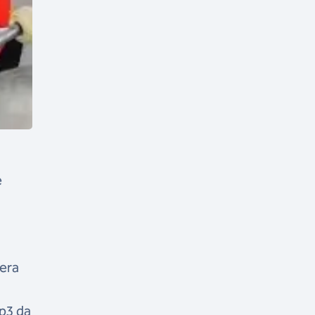
e
uera
op3 da