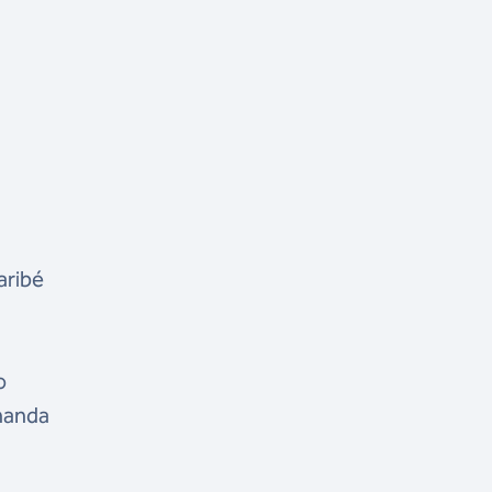
aribé
o
rnanda