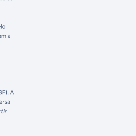
elo
om a
BF). A
dersa
tir