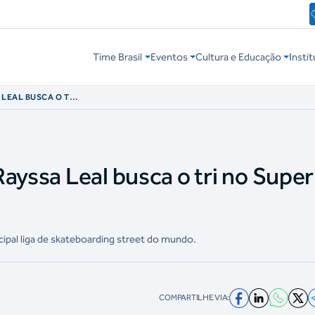
Time Brasil
Eventos
Cultura e Educação
Instit
 LEAL BUSCA O TRI
ULO
ayssa Leal busca o tri no Super
incipal liga de skateboarding street do mundo.
COMPARTILHE VIA: