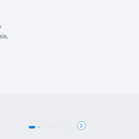
e
sia,