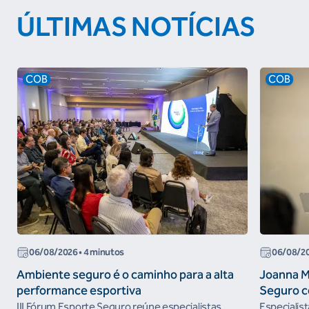
ÚLTIMAS NOTÍCIAS
COB
COB
06/08/2026
• 4 minutos
06/08/2
Ambiente seguro é o caminho para a alta
Joanna M
performance esportiva
Seguro c
III Fórum Esporte Seguro reúne especialistas,
Especialis