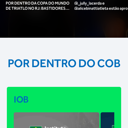
POR DENTRO DA COPA DO MUNDO
@_jully_lacerda​ e
DE TRIATLO NO RJ: BASTIDORES,
@alicebinattiatleta​ estão apr
TORCIDA, LOUNGE DOS ATLETAS E
para o pódio das poses? 🥇✨
MAIS!
POR DENTRO DO COB
IOB