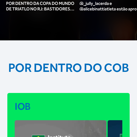
POR DENTRO DA COPA DO MUNDO
@_jully_lacerda​ e
DE TRIATLO NO RJ: BASTIDORES,
@alicebinattiatleta​ estão apr
TORCIDA, LOUNGE DOS ATLETAS E
para o pódio das poses? 🥇✨
MAIS!
POR DENTRO DO COB
IOB