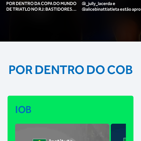
POR DENTRO DA COPA DO MUNDO
@_jully_lacerda​ e
DE TRIATLO NO RJ: BASTIDORES,
@alicebinattiatleta​ estão apr
TORCIDA, LOUNGE DOS ATLETAS E
para o pódio das poses? 🥇✨
MAIS!
POR DENTRO DO COB
IOB